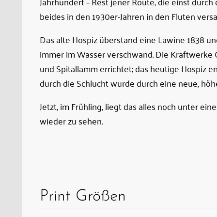
Jahrhundert – Rest jener Route, die einst durch
neu,
beides in den 1930er-Jahren in den Fluten versa
auf
Das alte Hospiz überstand eine Lawine 1838 un
dem
immer im Wasser verschwand. Die Kraftwerke 
Felsen
und Spitallamm errichtet; das heutige Hospiz e
zwischen
durch die Schlucht wurde durch eine neue, höhe
beiden
Mauern,
Jetzt, im Frühling, liegt das alles noch unter ein
die
wieder zu sehen.
alte
Straße
durch
die
Schlucht
Print Größen
wurde
durch