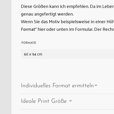
Diese Größen kann ich empfehlen. Da im Leben 
eine
genau angefertigt werden.
neue,
Wenn Sie das Motiv beispielsweise in einer H
höher
Format“
hier oder unten im Formular. Der Rechn
und
weiter
östlich
FORMATE
verlaufende
60 x 94 cm
Trasse
ersetzt.
Individuelles Format ermitteln
Ideale Print Größe