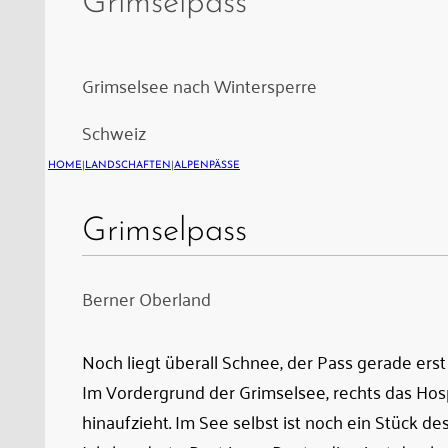
Grimselpass
hatten
zwischen
1925
Grimselsee nach Wintersperre
und
Schweiz
1932
die
HOME
|
LANDSCHAFTEN
|
ALPENPÄSSE
Staumauern
Grimselpass
Seeuferegg
und
Spitallamm
Berner Oberland
errichtet;
das
Noch liegt überall Schnee, der Pass gerade ers
heutige
Im Vordergrund der Grimselsee, rechts das Hospi
Hospiz
hinaufzieht. Im See selbst ist noch ein Stück d
entstand