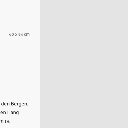
60 x 94 cm
r den Bergen.
 den Hang
m 19.