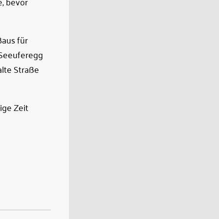
e, bevor
Baus für
 Seeuferegg
alte Straße
nige Zeit