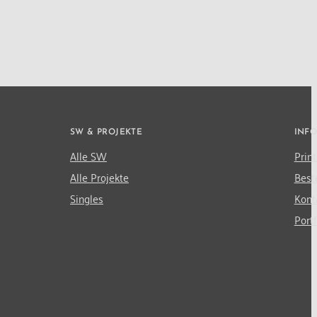
SW & PROJEKTE
INF
Alle SW
Print
Alle Projekte
Best
Singles
Kont
Portf