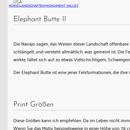
USA
flankiert
HOME
|
LANDSCHAFTEN
|
MONUMENT VALLEY
von
einem
Elephant Butte II
alten
Wacholderbaum
Die Navajo sagen, das Wesen dieser Landschaft offenbare si
schlängelt, und versteht allmählich, was gemeint ist. Die 
wirkte, faltet sich auf zu etwas Vielschichtigem, Schweig
Der Elephant Butte ist eine jener Felsformationen, die i
Print Größen
Diese Größen kann ich empfehlen. Da im Leben nicht immer
Wenn Sie das Motiv beispielsweise in einer Höhe von 78