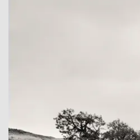
LANDSCHAFTEN
THE LIGHTWORKS
PROJECTS
SCHWARZ-WEISS
PRINT INFOS
EN