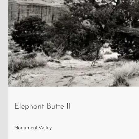
Der
Elephant
Elephant Butte II
Butte
im
Monument
Monument Valley
Valley