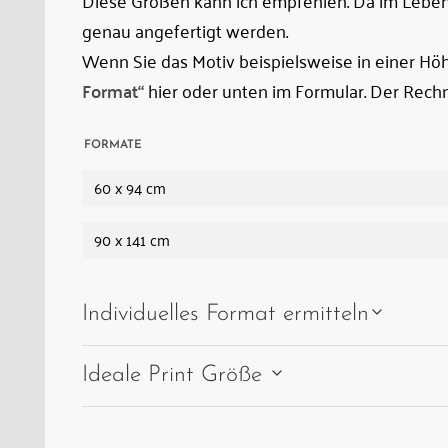
Diese Größen kann ich empfehlen. Da im Leben 
von
genau angefertigt werden.
Mauleseln
Wenn Sie das Motiv beispielsweise in einer H
Format“
hier oder unten im Formular. Der Rechn
FORMATE
60 x 94 cm
90 x 141 cm
Individuelles Format ermitteln
Ideale Print Größe