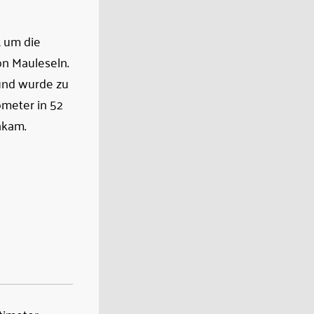
, um die
on Mauleseln.
 und wurde zu
ometer in 52
hkam.