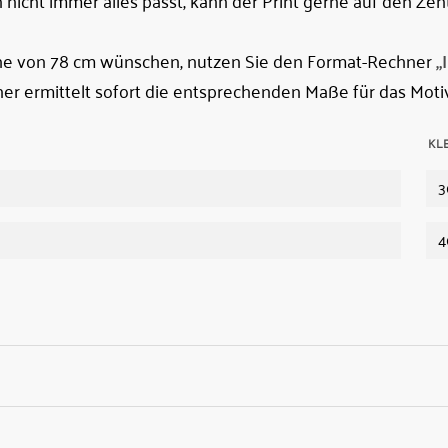
nicht immer alles passt, kann der Print gerne auf den Zen
öhe von 78 cm wünschen, nutzen Sie den Format-Rechner
„
er ermittelt sofort die entsprechenden Maße für das Motiv
KL
3
4