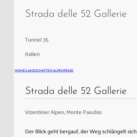
Strada
delle
Strada delle 52 Gallerie
52
Gallerie
wurde
Tunnel 35
1917,
Italien
innerhalb
von
HOME
|
LANDSCHAFTEN
|
ALPENPÄSSE
neun
Monaten,
Strada delle 52 Gallerie
von
der
italienischen
Vizentiner Alpen, Monte Pasubio
Armee
gebaut,
Der Blick geht bergauf, der Weg schlängelt sic