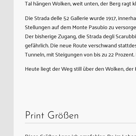
um
Tal hängen Wolken, weit unten, der Berg ragt kl
die
Die Strada delle 52 Gallerie wurde 1917, inner
Stellungen
Stellungen auf dem Monte Pasubio zu versorgen
auf
Der bisherige Zugang, die Strada degli Scarubbi,
dem
gefährlich. Die neue Route verschwand stattdes
Monte
Tunneln, mit Steigungen von bis zu 22 Prozent. 
Pasubio
zu
Heute liegt der Weg still über den Wolken, der 
versorgen
–
mit
Munition,
Verpflegung,
Print Größen
Geschützteilen,
getragen