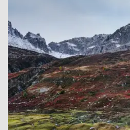
LANDSCHAFTEN
THE LIGHTWORKS
PROJECTS
SCHWARZ-WEISS
PRINT INFOS
EN