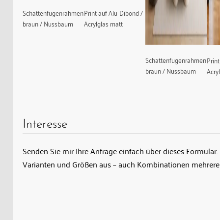
Schattenfugenrahmen
Print auf Alu-Dibond /
braun / Nussbaum
Acrylglas matt
Schattenfugenrahmen
Prin
braun / Nussbaum
Acry
Interesse
Senden Sie mir Ihre Anfrage einfach über dieses Formular. 
Varianten und Größen aus – auch Kombinationen mehrerer
Name