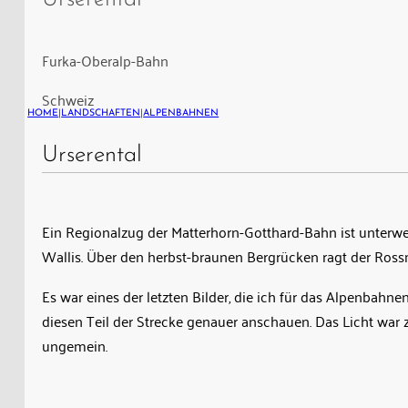
Matterhord
Gotthardbahn
zwischen
Furka-Oberalp-Bahn
Hospental
Schweiz
und
HOME
|
LANDSCHAFTEN
|
ALPENBAHNEN
Realp
im
Urserental
Kanton
Uri,
Schweiz
Ein Regionalzug der Matterhorn-Gotthard-Bahn ist unterwe
Wallis. Über den herbst-braunen Bergrücken ragt der Ross
Es war eines der letzten Bilder, die ich für das Alpenba
diesen Teil der Strecke genauer anschauen. Das Licht war z
ungemein.