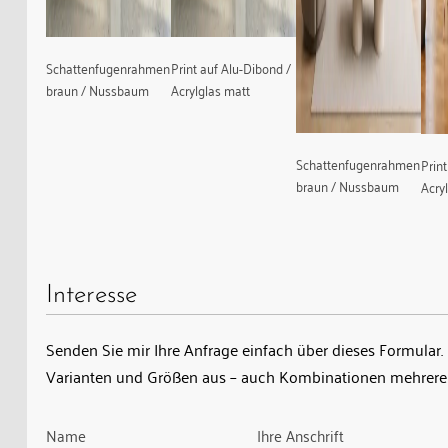
Schattenfugenrahmen
Print auf Alu-Dibond /
braun / Nussbaum
Acrylglas matt
Schattenfugenrahmen
Prin
braun / Nussbaum
Acry
Interesse
Senden Sie mir Ihre Anfrage einfach über dieses Formular. 
Varianten und Größen aus – auch Kombinationen mehrerer
Guardian
Name
Ihre Anschrift