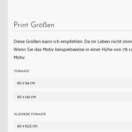
vorbei
an
der
Print Größen
Engelwand,
deren
Diese Größen kann ich empfehlen. Da im Leben nicht immer
Namen
Wenn Sie das Motiv beispielsweise in einer Höhe von 78
der
Motiv.
Strecke
noch
FORMATE
einen
60 x 94 cm
eigenen
Tunnel
90 x 141 cm
und
ein
Lawinenschutzdach
KLEINERE FORMATE
abverlangt
40 x 62,5 cm