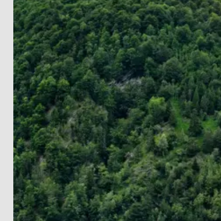
LANDSCHAFTEN
THE LIGHTWORKS
PROJECTS
SCHWARZ-WEISS
PRINT INFOS
EN