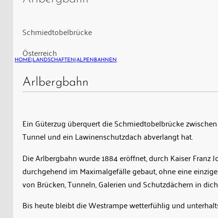
überquert
die
Schmiedtobelbrücke
Schmiedtobelbrücke
zwischen
Österreich
Innerbraz
HOME
|
LANDSCHAFTEN
|
ALPENBAHNEN
und
Dalaas,
Arlbergbahn
114
Meter
weit
Ein Güterzug überquert die Schmiedtobelbrücke zwischen I
gespannt
Tunnel und ein Lawinenschutzdach abverlangt hat.
über
Die Arlbergbahn wurde 1884 eröffnet, durch Kaiser Franz J
eine
durchgehend im Maximalgefälle gebaut, ohne eine einzige 
56
von Brücken, Tunneln, Galerien und Schutzdächern in dic
Meter
tiefe
Bis heute bleibt die Westrampe wetterfühlig und unterhal
Felsschlucht,