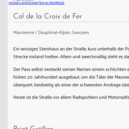
Straße
HOME
|
LANDSCHAFTEN
|
ALPENPÄSSE
schließlich
im
Col de la Croix de Fer
frühen
Maurienne / Dauphiné-Alpen, Savoyen
20.
Jahrhundert
ausgebaut,
Ein winziges Steinhaus an der Straße, kurz unterhalb der P
um
Strecke instand hielten. Allein und zweckmäßig steht es da,
die
Der Pass selbst verdankt seinen Namen einem schlichten ei
Täler
frühen 20. Jahrhundert ausgebaut, um die Täler der Maurie
der
überquert, beidseitig als einer der schwersten Anstiege übe
Maurienne
und
Heute ist die Straße vor allem Radsportlern und Motorradfa
der
Romanche
zu
verbinden.