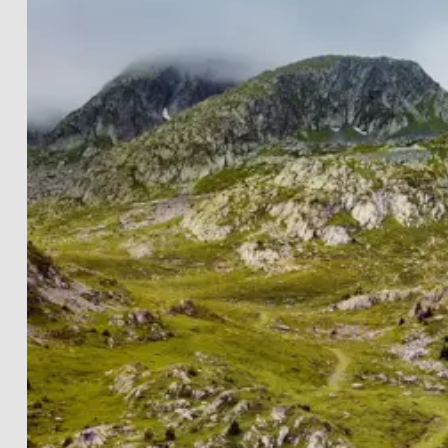
LANDSCHAFTEN
THE LIGHTWORKS
PROJECTS
SCHWARZ-WEISS
PRINT INFOS
EN