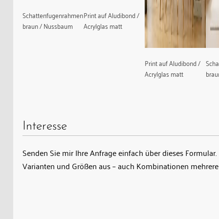
Schattenfugenrahmen
Print auf Aludibond /
braun / Nussbaum
Acrylglas matt
Print auf Aludibond /
Scha
Acrylglas matt
bra
Interesse
Senden Sie mir Ihre Anfrage einfach über dieses Formular. 
Varianten und Größen aus – auch Kombinationen mehrerer
Name