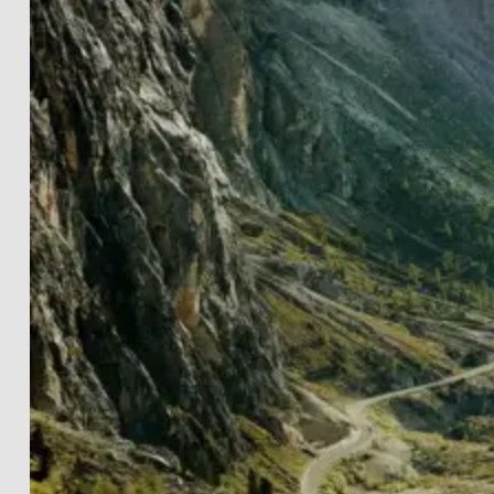
LANDSCHAFTEN
THE LIGHTWORKS
PROJECTS
SCHWARZ-WEISS
PRINT INFOS
EN