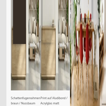
Schattenfugenrahmen
Print auf Aludibond /
braun / Nussbaum
Acrylglas matt