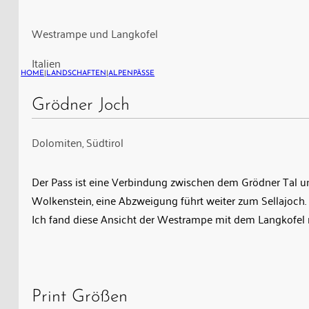
Grödner
Joch
Westrampe und Langkofel
unterhalb
Italien
des
HOME
|
LANDSCHAFTEN
|
ALPENPÄSSE
Langkofel
Berg
Grödner Joch
in
Dolomiten, Südtirol
den
Dolomiten
Der Pass ist eine Verbindung zwischen dem Grödner Tal und
Wolkenstein, eine Abzweigung führt weiter zum Sellajoch.
Ich fand diese Ansicht der Westrampe mit dem Langkofel 
Print Größen