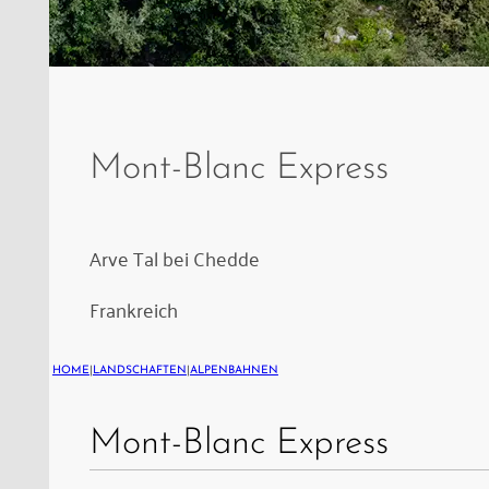
Zug
des
Mont
Mont-Blanc Express
Blanc
Express
im
Arve Tal bei Chedde
Arve
Frankreich
Tal
bei
HOME
|
LANDSCHAFTEN
|
ALPENBAHNEN
Chedde
unterhalb
Mont-Blanc Express
der
Autobahnbrücke