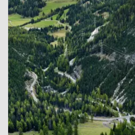
LANDSCHAFTEN
THE LIGHTWORKS
PROJECTS
SCHWARZ-WEISS
PRINT INFOS
EN