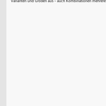
Varianten und Größen aus – auch Kombinationen mehrerer
Name
Email
individuelles Format ermitteln
So funktioniert der Format-Rechner: Geben Sie einfac