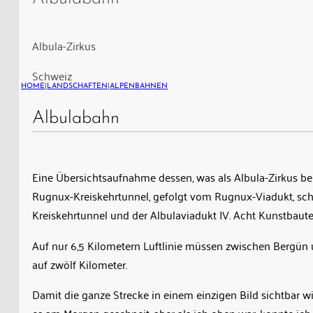
Albulaviadukt
I,
der
Albula-Zirkus
Rugnux-
Schweiz
Kreiskehrtunnel,
HOME
|
LANDSCHAFTEN
|
ALPENBAHNEN
gefolgt
vom
Albulabahn
Rugnux-
Viadukt,
schön
Eine Übersichtsaufnahme dessen, was als Albula-Zirkus be
zu
Rugnux-Kreiskehrtunnel, gefolgt vom Rugnux-Viadukt, schön
sehen
Kreiskehrtunnel und der Albulaviadukt IV. Acht Kunstbaut
der
Auf nur 6,5 Kilometern Luftlinie müssen zwischen Bergün 
Albulaviadukt
auf zwölf Kilometer.
II,
in
Damit die ganze Strecke in einem einzigen Bild sichtbar 
der