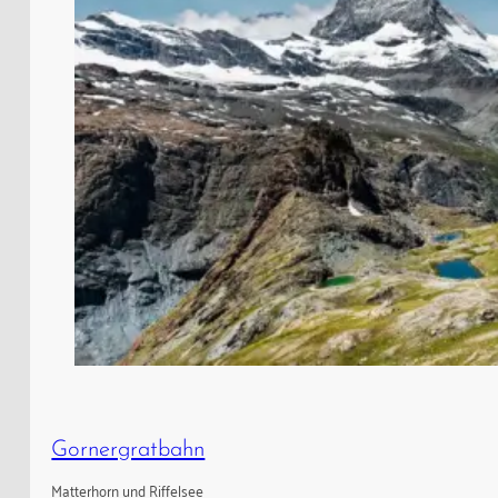
Gornergratbahn
Matterhorn und Riffelsee