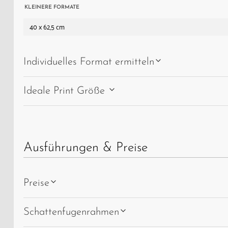
der
KLEINERE FORMATE
Albulaviadukt
40 x 62,5 cm
IV.
Individuelles Format ermitteln
Ideale Print Größe
Ausführungen & Preise
Preise
Schattenfugenrahmen