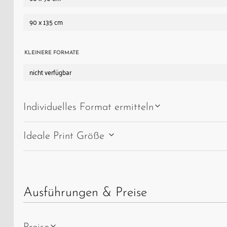
bewegte
90 x 135 cm
Grenz-
und
Kriegsgeschichte
KLEINERE FORMATE
dieser
nicht verfügbar
Passstraße.
Individuelles Format ermitteln
Ideale Print Größe
Ausführungen & Preise