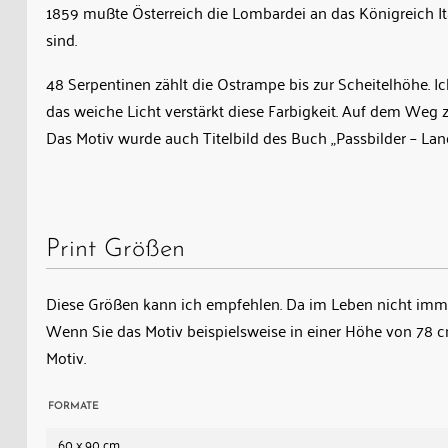
von
1859 mußte Österreich die Lombardei an das Königreich Ital
Tirol
sind.
und
48 Serpentinen zählt die Ostrampe bis zur Scheitelhöhe. Ic
Lombardei.
das weiche Licht verstärkt diese Farbigkeit. Auf dem We
Die
Das Motiv wurde auch Titelbild des Buch „Passbilder – Lan
Aufnahme
zeigt
die
48
Print Größen
Serpentinen
im
Diese Größen kann ich empfehlen. Da im Leben nicht immer
herbstlichen
Wenn Sie das Motiv beispielsweise in einer Höhe von 78
Licht
Motiv.
und
erinnert
an
FORMATE
die
60 x 90 cm