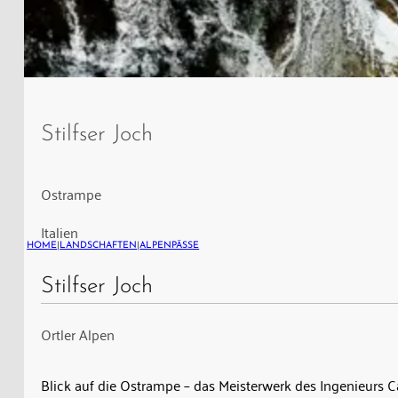
Ostrampe
des
Stilfser Joch
Stilfser
Jochs,
ein
Ostrampe
Meisterwerk
Italien
Carlo
HOME
|
LANDSCHAFTEN
|
ALPENPÄSSE
Doneganis,
erbaut
Stilfser Joch
1820–
Ortler Alpen
1826
zur
Verbindung
Blick auf die Ostrampe – das Meisterwerk des Ingenieurs 