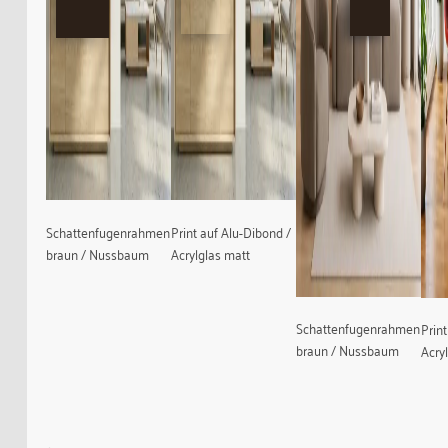
Schattenfugenrahmen
Print auf Alu-Dibond /
braun / Nussbaum
Acrylglas matt
Schattenfugenrahmen
Prin
braun / Nussbaum
Acry