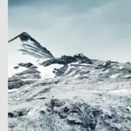
LANDSCHAFTEN
THE LIGHTWORKS
PROJECTS
SCHWARZ-WEISS
PRINT INFOS
EN