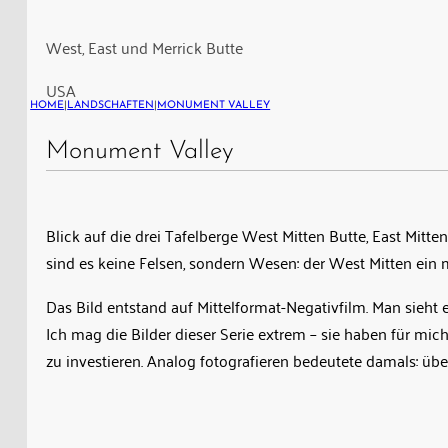
East
Mitten
West, East und Merrick Butte
Butte
USA
und
HOME
|
LANDSCHAFTEN
|
MONUMENT VALLEY
Merrick
Butte
Monument Valley
im
Monument
Valley
Blick auf die drei Tafelberge West Mitten Butte, East Mitt
sind es keine Felsen, sondern Wesen: der West Mitten ein m
Das Bild entstand auf Mittelformat-Negativfilm. Man sieht es
Ich mag die Bilder dieser Serie extrem – sie haben für mic
zu investieren. Analog fotografieren bedeutete damals: üb