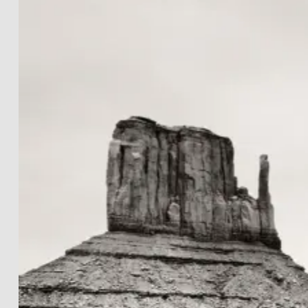
LANDSCHAFTEN
THE LIGHTWORKS
PROJECTS
SCHWARZ-WEISS
PRINT INFOS
EN