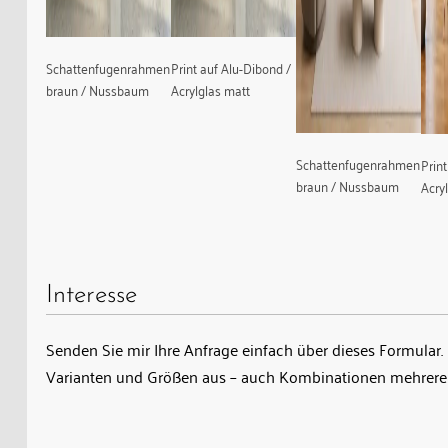
Schattenfugenrahmen
Print auf Alu-Dibond /
braun / Nussbaum
Acrylglas matt
Schattenfugenrahmen
Prin
braun / Nussbaum
Acry
Interesse
Senden Sie mir Ihre Anfrage einfach über dieses Formular. 
Varianten und Größen aus – auch Kombinationen mehrerer
Name