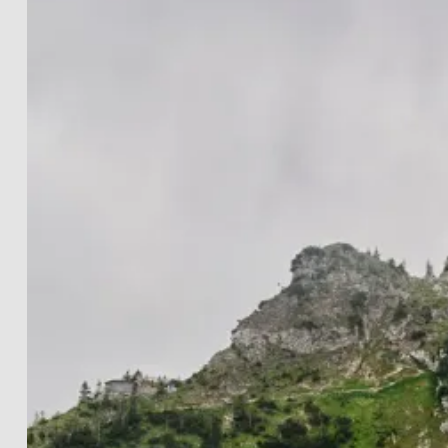
LANDSCHAFTEN
THE LIGHTWORKS
PROJECTS
SCHWARZ-WEISS
PRINT INFOS
EN