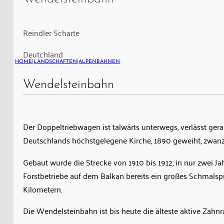
Wendelsteinbahn
Zahnradbahn
ist
Reindler Scharte
talwärts
Deutchland
unterwegs,
HOME
|
LANDSCHAFTEN
|
ALPENBAHNEN
verlässt
gerade
Wendelsteinbahn
eine
der
hölzernen
Der Doppeltriebwagen ist talwärts unterwegs, verlässt ger
Lawinengalerien
Deutschlands höchstgelegene Kirche, 1890 geweiht, zwanzi
an
Gebaut wurde die Strecke von 1910 bis 1912, in nur zwei Ja
der
Forstbetriebe auf dem Balkan bereits ein großes Schmalsp
Reindler
Kilometern.
Scharte
Die Wendelsteinbahn ist bis heute die älteste aktive Zah